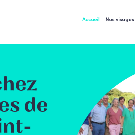
Accueil
Nos visages
chez
es de
nt-