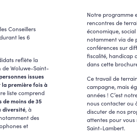
Notre programme est
rencontres de terrai
les Conseillers
économique, social
urant les 6
notamment via de p
conférences sur diff
fiscalité, handicap
dats reflète la
dans cette brochure
ion de Woluwe-Saint-
 personnes issues
Ce travail de terrai
 la première fois à
campagne, mais éga
tre liste comprend
années ! C’est notr
s de moins de 35
nous contacter ou à
a
diversité
, à
discuter de nos pro
 notamment des
attentes pour vous
dophones et
Saint-Lambert.